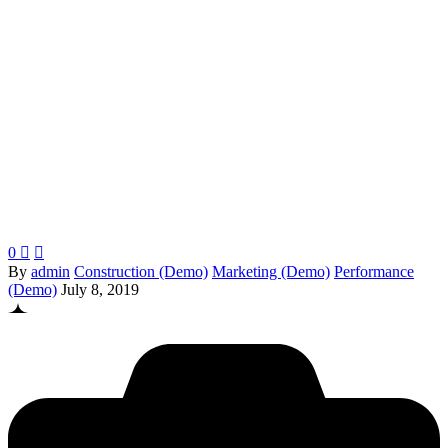
0


By
admin
Construction (Demo)
Marketing (Demo)
Performance
(Demo)
July 8, 2019