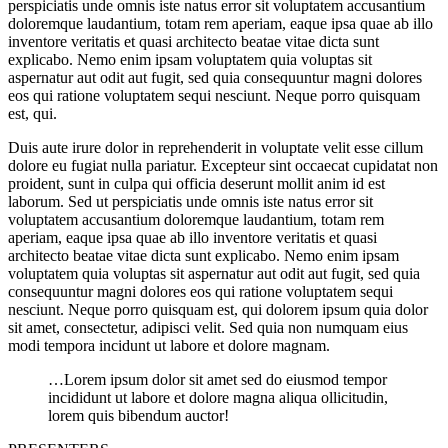
perspiciatis unde omnis iste natus error sit voluptatem accusantium
doloremque laudantium, totam rem aperiam, eaque ipsa quae ab illo
inventore veritatis et quasi architecto beatae vitae dicta sunt
explicabo. Nemo enim ipsam voluptatem quia voluptas sit
aspernatur aut odit aut fugit, sed quia consequuntur magni dolores
eos qui ratione voluptatem sequi nesciunt. Neque porro quisquam
est, qui.
Duis aute irure dolor in reprehenderit in voluptate velit esse cillum
dolore eu fugiat nulla pariatur. Excepteur sint occaecat cupidatat non
proident, sunt in culpa qui officia deserunt mollit anim id est
laborum. Sed ut perspiciatis unde omnis iste natus error sit
voluptatem accusantium doloremque laudantium, totam rem
aperiam, eaque ipsa quae ab illo inventore veritatis et quasi
architecto beatae vitae dicta sunt explicabo. Nemo enim ipsam
voluptatem quia voluptas sit aspernatur aut odit aut fugit, sed quia
consequuntur magni dolores eos qui ratione voluptatem sequi
nesciunt. Neque porro quisquam est, qui dolorem ipsum quia dolor
sit amet, consectetur, adipisci velit. Sed quia non numquam eius
modi tempora incidunt ut labore et dolore magnam.
…Lorem ipsum dolor sit amet sed do eiusmod tempor
incididunt ut labore et dolore magna aliqua ollicitudin,
lorem quis bibendum auctor!